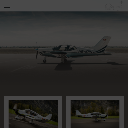
Home
Club
History
Infrastruktur
Flugzeuge
Preise
Mitgliedschaft
Vorstand
Büro
Aviatico
Ausbildung
TRY & FLY FOR BEGINNERS
Was bieten wir an?
Was kostet das?