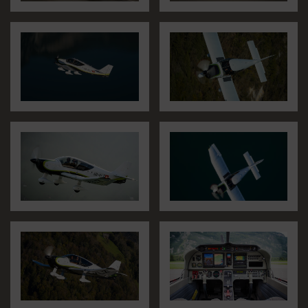
Rundflüge
Routen
Flugzeug
Wetter
Wetter Mollis
Wissenswert
Nützliche Links
Galerie
Diverse
Eclipse
Robin
Trinidad
Kontakt